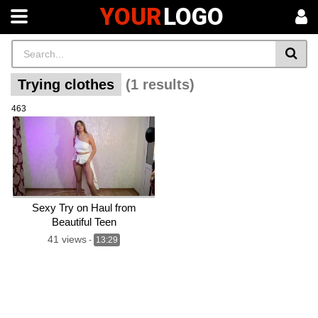
YOUR
LOGO
Trying clothes
(1 results)
463
Sexy Try on Haul from
Beautiful Teen
41 views
-
13:29