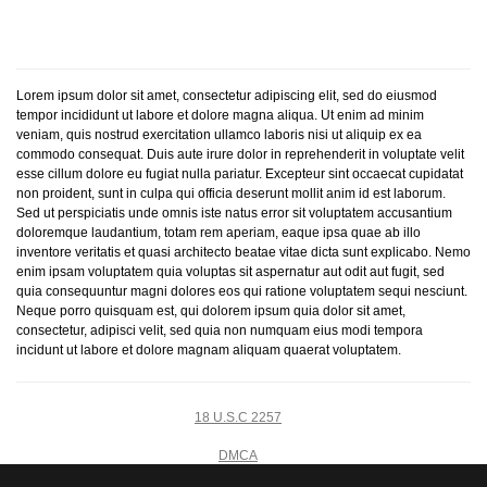
Lorem ipsum dolor sit amet, consectetur adipiscing elit, sed do eiusmod
tempor incididunt ut labore et dolore magna aliqua. Ut enim ad minim
veniam, quis nostrud exercitation ullamco laboris nisi ut aliquip ex ea
commodo consequat. Duis aute irure dolor in reprehenderit in voluptate velit
esse cillum dolore eu fugiat nulla pariatur. Excepteur sint occaecat cupidatat
non proident, sunt in culpa qui officia deserunt mollit anim id est laborum.
Sed ut perspiciatis unde omnis iste natus error sit voluptatem accusantium
doloremque laudantium, totam rem aperiam, eaque ipsa quae ab illo
inventore veritatis et quasi architecto beatae vitae dicta sunt explicabo. Nemo
enim ipsam voluptatem quia voluptas sit aspernatur aut odit aut fugit, sed
quia consequuntur magni dolores eos qui ratione voluptatem sequi nesciunt.
Neque porro quisquam est, qui dolorem ipsum quia dolor sit amet,
consectetur, adipisci velit, sed quia non numquam eius modi tempora
incidunt ut labore et dolore magnam aliquam quaerat voluptatem.
18 U.S.C 2257
DMCA